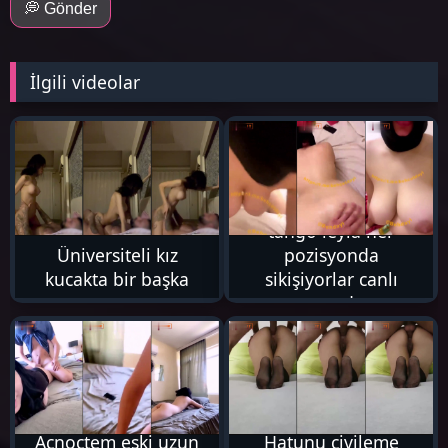
💭 Gönder
İlgili videolar
13K
2K
tango leyla her
Üniversiteli kız
pozisyonda
kucakta bir başka
sikişiyorlar canlı
yayında
28K
4K
Acnoctem eski uzun
Hatunu çivileme