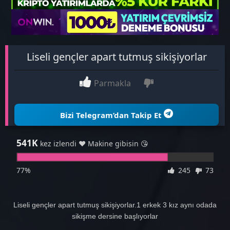
Liseli gençler apart tutmuş sikişiyorlar
Parmakla
Bizi Telegram’dan Takip Et
541K
kez izlendi ❤ Makine gibisin 😘
77%
245
73
Liseli gençler apart tutmuş sikişiyorlar.1 erkek 3 kız aynı odada
sikişme dersine başlıyorlar