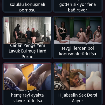
soluklu konuşmalı
götten sikiyor fena
pornosu
bağırtıyor
23K
15K
üniversiteli genç
Canan Yenge Yeni
sevgililerden bol
Lavuk Bulmuş Hard
konuşmalı türk ifşa
Porno
pornosu
8K
31K
Hasta yakını
hemşireyi ayakta
Hijabselin Sex Dersi
sikiyor türk ifşa
Alıyor