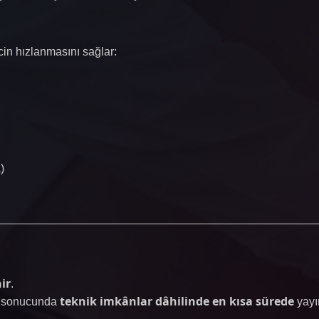
cin hızlanmasını sağlar:
)
ir
.
teknik imkânlar dâhilinde en kısa sürede
me sonucunda
yayın