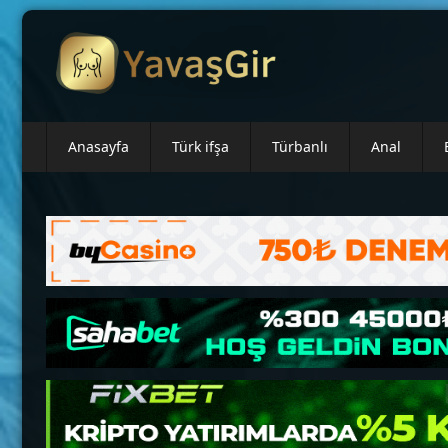
İçeriğe
geç
Anasayfa
Türk ifşa
Türbanlı
Anal